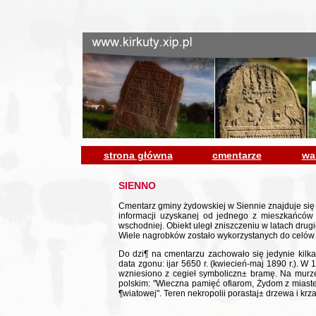
strona główna
cmentarze
wa
SIENNO
Cmentarz gminy żydowskiej w Siennie znajduje się n
informacji uzyskanej od jednego z mieszkańców
wschodniej. Obiekt uległ zniszczeniu w latach drug
Wiele nagrobków zostało wykorzystanych do celów 
Do dzi¶ na cmentarzu zachowało się jedynie kilk
data zgonu: ijar 5650 r. (kwiecień-maj 1890 r.). W
wzniesiono z cegieł symboliczn± bramę. Na murze
polskim: "Wieczna pamięć ofiarom, Żydom z miastec
¶wiatowej". Teren nekropolii porastaj± drzewa i krza