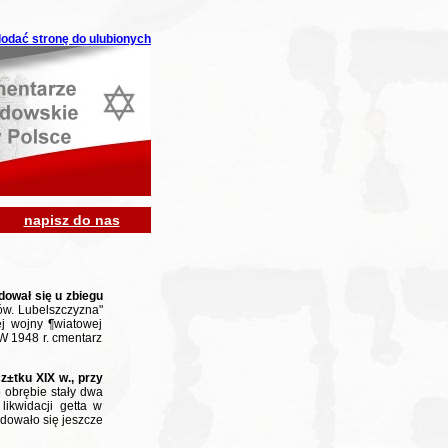
 dodać stronę do ulubionych
napisz do nas
ował się u zbiegu
ów. Lubelszczyzna"
j wojny ¶wiatowej
 W 1948 r. cmentarz
z±tku XIX w., przy
 obrębie stały dwa
likwidacji getta w
dowało się jeszcze