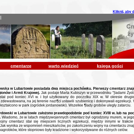
Kliknij, aby
cmentarze
warto wiedzieć
księga gości
wska w Lubartowie posiadała dwa miejsca pochówku. Pierwszy cmentarz znajd
ionów i Armii Krajowej.
Jak podaje Marta Kubiszyn w przewodniku "¦ladami Żyd
stał pod koniec XVI w. i był użytkowany do pocz±tku XIX w. W okresie drugie
 zdewastowana, na jej terenie nazi¶ci ustawili szubienicę i dokonywali egzekucji.
kształcono w park (ogródek jordanowski). Wszelkie ¶lady grobów uległy zatarciu.
dowski w Lubartowie założono prawdopodobnie pod koniec XVIII w. lub na poc
.
Wiadomo, że w latach międzywojennych cmentarz był ogrodzony murem, w jego
jny cmentarz stał się miejscem licznych egzekucji, między innymi w trakcie 
r. Jak wynika ze wspomnień mieszkańców, po zakończeniu wojny na cmentarzu znaj
agrobków, które stopniowo były kradzione i wykorzystywane do różnych celów.