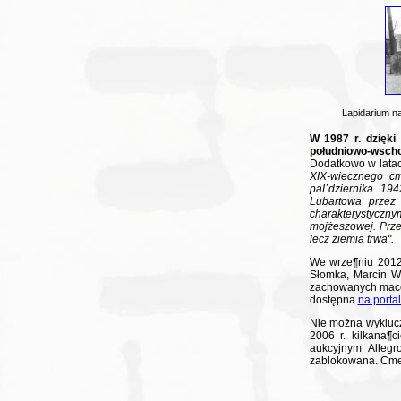
Lapidarium n
W 1987 r. dzięki
południowo-wsch
Dodatkowo w latac
XIX-wiecznego cm
paĽdziernika 194
Lubartowa przez 
charakterystyczn
mojżeszowej. Przec
lecz ziemia trwa".
We wrze¶niu 2012 
Słomka, Marcin Wy
zachowanych macew
dostępna
na portal
Nie można wyklucz
2006 r. kilkana¶
aukcyjnym Allegr
zablokowana. Cmen