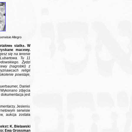
rwisie Allegro
etalow± siatk±. W
dzyskane macewy.
jesz się na terenie
 Lubartowa. Tu 11
ydowskiego. Żydzi
cewy (nagrobki) z
yznawcach religii
pokolenie powstaje,
Buerbaumer, Daniel
. Wykonano zdjęcia
 dokumentacja jest
mentarzy. Jesieni±
rnetowym serwisie
w, aukcja została
tekst: K. Bielawski
to: Ewa Grossman