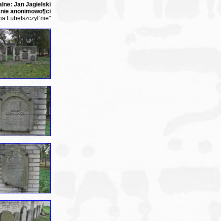
alne: Jan Jagielski
anie anonimowo¶ci
 na LubelszczyĽnie"