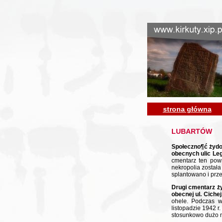
strona główna
LUBARTÓW
Społeczno¶ć żydo
obecnych ulic Leg
cmentarz ten pow
nekropolia została
splantowano i prze
Drugi cmentarz ży
obecnej ul. Cichej
ohele. Podczas wo
listopadzie 1942 
stosunkowo dużo n