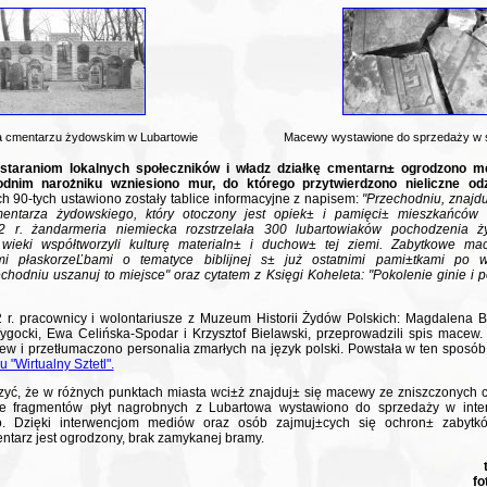
a cmentarzu żydowskim w Lubartowie
Macewy wystawione do sprzedaży w se
 staraniom lokalnych społeczników i władz działkę cmentarn± ogrodzono m
odnim narożniku wzniesiono mur, do którego przytwierdzono nieliczne o
h 90-tych ustawiono zostały tablice informacyjne z napisem:
"Przechodniu, znajdu
entarza żydowskiego, który otoczony jest opiek± i pamięci± mieszkańców
2 r. żandarmeria niemiecka rozstrzelała 300 lubartowiaków pochodzenia ż
wieki współtworzyli kulturę materialn± i duchow± tej ziemi. Zabytkowe ma
ymi płaskorzeĽbami o tematyce biblijnej s± już ostatnimi pami±tkami po w
hodniu uszanuj to miejsce" oraz cytatem z Księgi Koheleta: "Pokolenie ginie i 
r. pracownicy i wolontariusze z Muzeum Historii Żydów Polskich: Magdalena 
gocki, Ewa Celińska-Spodar i Krzysztof Bielawski, przeprowadzili spis macew
 i przetłumaczono personalia zmarłych na język polski. Powstała w ten sposób
u "Wirtualny Sztetl".
yć, że w różnych punktach miasta wci±ż znajduj± się macewy ze zniszczonych c
cie fragmentów płyt nagrobnych z Lubartowa wystawiono do sprzedaży w inte
o. Dzięki interwencjom mediów oraz osób zajmuj±cych się ochron± zabytkó
tarz jest ogrodzony, brak zamykanej bramy.
fo