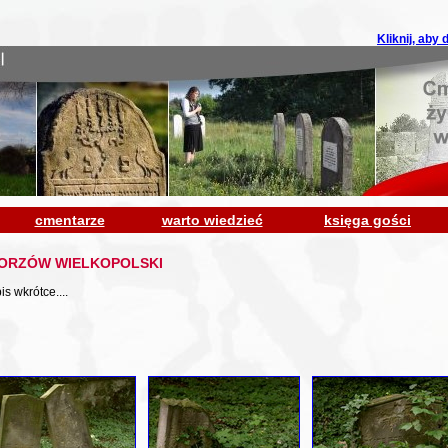
Kliknij, aby
cmentarze
warto wiedzieć
księga gości
ORZÓW WIELKOPOLSKI
is wkrótce....