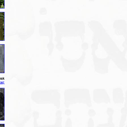
wak
aj: