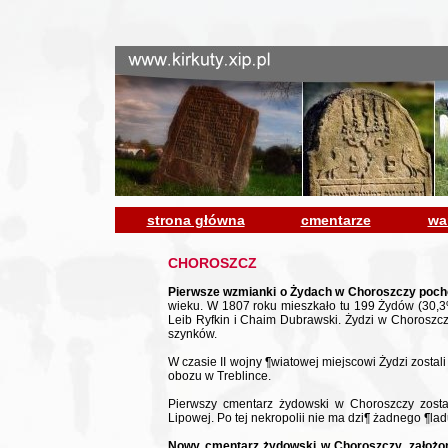
strona główna
cmentarze
wa
CHOROSZCZ
Pierwsze wzmianki o Żydach w Choroszczy poch
wieku. W 1807 roku mieszkało tu 199 Żydów (30,3%
Leib Ryfkin i Chaim Dubrawski. Żydzi w Choroszczy
szynków.
W czasie II wojny ¶wiatowej miejscowi Żydzi zostal
obozu w Treblince.
Pierwszy cmentarz żydowski w Choroszczy został
Lipowej. Po tej nekropolii nie ma dzi¶ żadnego ¶lad
Nowy cmentarz żydowski w Choroszczy, założony